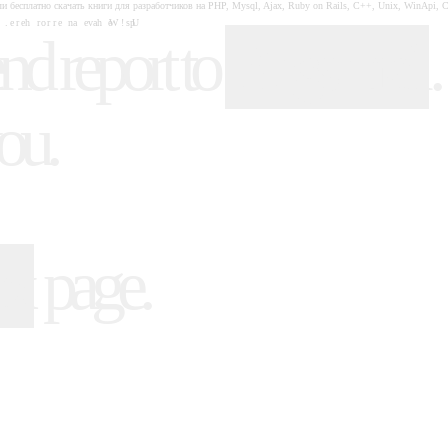
и бесплатно скачать книги для разработчиков на PHP, Mysql, Ajax, Ruby on Rails, C++, Unix, WinApi, 
nd report to
.
Bugs mail
ou.
page.
ex