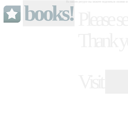
На нашем ресурсе вы можете поделиться своими ил
books!
Please se
Thank y
Visit
ind