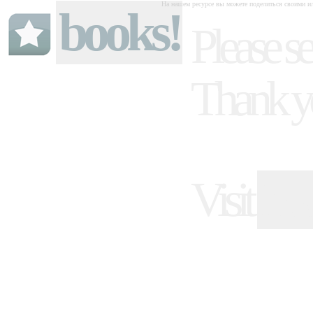
На нашем ресурсе вы можете поделиться своими ил
books!
Please se
Thank y
Visit
ind