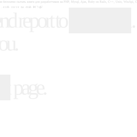
и бесплатно скачать книги для разработчиков на PHP, Mysql, Ajax, Ruby on Rails, C++, Unix, WinApi, 
nd report to
.
Bugs mail
ou.
page.
ex