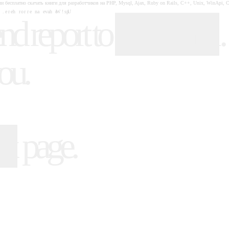
и бесплатно скачать книги для разработчиков на PHP, Mysql, Ajax, Ruby on Rails, C++, Unix, WinApi, 
nd report to
.
Bugs mail
ou.
page.
ex