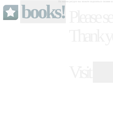
На нашем ресурсе вы можете поделиться своими ил
books!
Please se
Thank y
Visit
ind